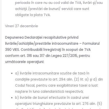
perioada în care nu au cod valid de TVA, livrări şi/sau
achiziţii /prestări de bunuri/ servicii care sunt
obligate la plata TVA.
Vineri 27 decembrie
Depunerea Declarației recapitulative privind
livrările/achizițiile/prestările intracomunitare – Formularul
390 VIES. Contribuabilii înregistraţi în scopuri de TVA
conform art. 316 sau 317 din Legea 227/2015, pentru
următoarele operaţiuni:
a) livrările intracomunitare scutite de taxă în
condiţiile prevăzute la art. 294 alin. (2) lit. a) şi d) din
Codul fiscal, pentru care exigibilitatea taxei a luat
naştere în luna calendaristică respectivă;
b) livrările de bunuri efectuate în cadrul unei
operaţiuni triunghiulare prevăzute la art. 276 alin. (5)