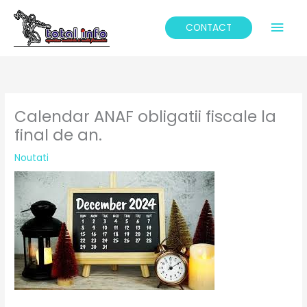
Skip
Mai
to
CONTACT
content
Men
Calendar ANAF obligatii fiscale la
final de an.
Noutati