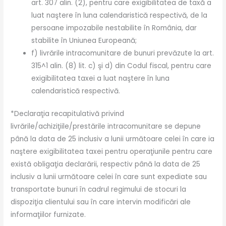
art. 307 alin. (2), pentru care exigibilitatea de taxă a
luat naştere în luna calendaristică respectivă, de la
persoane impozabile nestabilite în România, dar
stabilite în Uniunea Europeană;
f) livrările intracomunitare de bunuri prevăzute la art.
315^1 alin. (8) lit. c) şi d) din Codul fiscal, pentru care
exigibilitatea taxei a luat naştere în luna
calendaristică respectivă.
*Declaraţia recapitulativă privind
livrările/achiziţiile/prestările intracomunitare se depune
până la data de 25 inclusiv a lunii următoare celei în care ia
naştere exigibilitatea taxei pentru operaţiunile pentru care
există obligaţia declarării, respectiv până la data de 25
inclusiv a lunii următoare celei în care sunt expediate sau
transportate bunuri în cadrul regimului de stocuri la
dispoziţia clientului sau în care intervin modificări ale
informaţiilor furnizate.