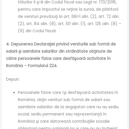
titlurilor II şi III din Codul fiscal sau Legii nr. 170/2016,
pentru care impozitul se reţine la sursă, de plătitorii
de venituri prevăzuţi la art. 68^1 alin. (2), art. 72 alin.
(2), art. 84 alin. (8), art. 101 alin. (1), art. 125 alin. (8) –
(9) din Codul fiscal.
4. Depunerea Declaraţiei privind veniturile sub formă de
salarii şi asimilate salariilor din străinătate obţinute de
către persoanele fizice care desfăşoară activitate în
România – Formularul 224.
Depun:
Persoanele fizice care îşi desfăşoară activitatea în
România, obţin venituri sub formă de salarii sau
asimilate salariilor de la angajatori care nu au sediu
social, sediu permanent sau reprezentanţă în
România şi care datorează contribuţiile sociale
obligatorii pentru salariaţii lor şi care nu au încheiat