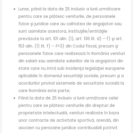
Lunar, până la data de 25 inclusiv a lunii următoare
pentru care se plătesc veniturile, de persoanele
fizice şi juridice care au calitatea de angajatori sau
sunt asimilate acestora, instituţiile/entităţile
prevăzute la art. 101 alin. (1), art. 136 lit. d) – f) şi art.
153 alin. (1) lit. f) – f^3) din Codul fiscal, precum şi
persoanele fizice care realizează în România venituri
din salarii sau asimilate salariilor de la angajatori din
state care nu intră sub incidenţa legislaţiei europene
aplicabile în domeniul securităţii sociale, precum şi a
acordurilor privind sistemele de securitate socială la
care România este parte;
Până la data de 25 inclusiv a lunii următoare celei
pentru care se plătesc veniturile din drepturi de
proprietate intelectuală, venituri realizate în baza
unor contracte de activitate sportivă, arendă, din
asocieri cu persoane juridice contribuabili potrivit