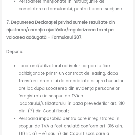
Persoanele menţionate în instrucţiunile de
completare a formularului, pentru fiecare secţiune.
7. Depunerea Declarației privind sumele rezultate din
ajustarea/corecţia ajustărilor/regularizarea taxei pe
valoarea adăugată – Formularul 307.
Depune:
Locatarul/utilizatorul activelor corporale fixe
achiziţionate printr-un contract de leasing, dacă
transferul dreptului de proprietate asupra bunurilor
are loc după scoaterea din evidenţa persoanelor
înregistrate în scopuri de TVA a
locatarului/utilizatorului în baza prevederilor art. 310
alin. (7) din Codul fiscal ;
Persoana impozabilă pentru care înregistrarea în
scopuri de TVA a fost anulată conform art. 316 alin.
(11) lit. a) – e) sau h) din Codul fiscal, care a