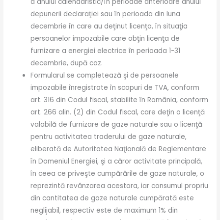
a anului calendaristic/în perioade anterioare anului
depunerii declaraţiei sau în perioada din luna
decembrie în care au deţinut licenţa, în situaţia
persoanelor impozabile care obţin licenţa de
furnizare a energiei electrice în perioada 1-31
decembrie, după caz.
Formularul se completează şi de persoanele
impozabile înregistrate în scopuri de TVA, conform
art. 316 din Codul fiscal, stabilite în România, conform
art. 266 alin. (2) din Codul fiscal, care deţin o licenţă
valabilă de furnizare de gaze naturale sau o licenţă
pentru activitatea traderului de gaze naturale,
eliberată de Autoritatea Naţională de Reglementare
în Domeniul Energiei, şi a căror activitate principală,
în ceea ce priveşte cumpărările de gaze naturale, o
reprezintă revânzarea acestora, iar consumul propriu
din cantitatea de gaze naturale cumpărată este
neglijabil, respectiv este de maximum 1% din