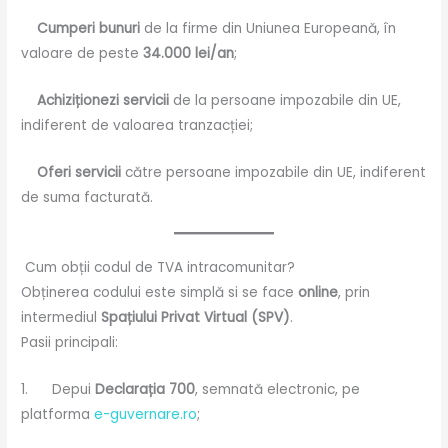
Cumperi bunuri
de la firme din Uniunea Europeană, în
valoare de peste
34.000 lei/an
;
Achiziționezi servicii
de la persoane impozabile din UE,
indiferent de valoarea tranzacției;
Oferi servicii
către persoane impozabile din UE, indiferent
de suma facturată.
Cum obții codul de TVA intracomunitar?
Obținerea codului este simplă si se face
online
, prin
intermediul
Spațiului Privat Virtual (SPV)
.
Pasii principali:
1. Depui
Declarația 700
, semnată electronic, pe
platforma
e-guvernare.ro
;