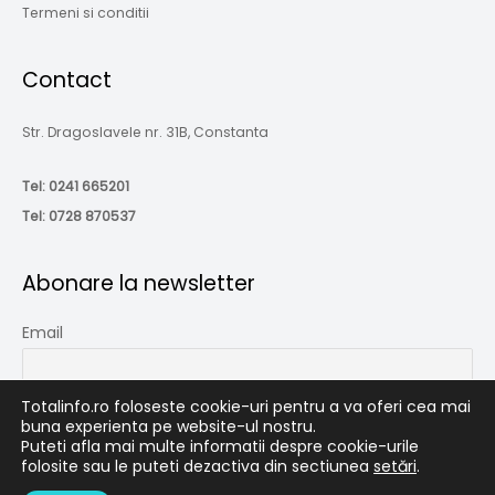
Termeni si conditii
Contact
Str. Dragoslavele nr. 31B, Constanta
Tel:
0241 665201
Tel:
0728 870537
Abonare la newsletter
Email
Totalinfo.ro foloseste cookie-uri pentru a va oferi cea mai
buna experienta pe website-ul nostru.
Puteti afla mai multe informatii despre cookie-urile
folosite sau le puteti dezactiva din sectiunea
setări
.