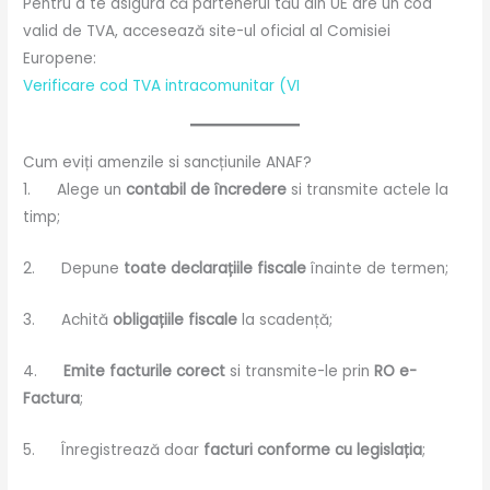
Pentru a te asigura că partenerul tău din UE are un cod
valid de TVA, accesează site-ul oficial al Comisiei
Europene:
Verificare cod TVA intracomunitar (VI
Cum eviți amenzile si sancțiunile ANAF?
1. Alege un
contabil de încredere
si transmite actele la
timp;
2. Depune
toate declarațiile fiscale
înainte de termen;
3. Achită
obligațiile fiscale
la scadență;
4.
Emite facturile corect
si transmite-le prin
RO e-
Factura
;
5. Înregistrează doar
facturi conforme cu legislația
;