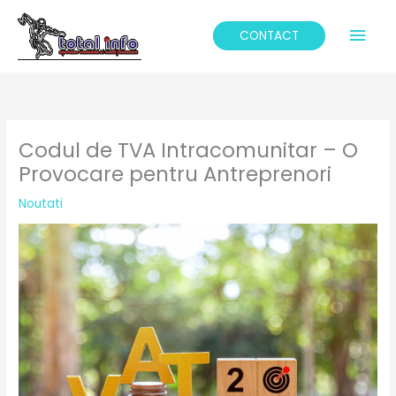
Skip
Mai
to
CONTACT
content
Men
Codul de TVA Intracomunitar – O
Provocare pentru Antreprenori
Noutati