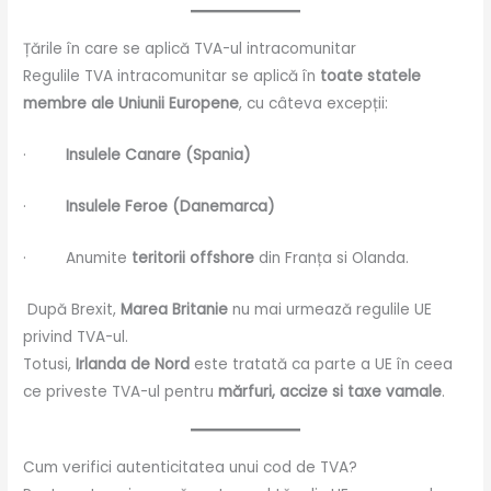
Țările în care se aplică TVA-ul intracomunitar
Regulile TVA intracomunitar se aplică în
toate statele
membre ale Uniunii Europene
, cu câteva excepții:
·
Insulele Canare (Spania)
·
Insulele Feroe (Danemarca)
· Anumite
teritorii offshore
din Franța si Olanda.
După Brexit,
Marea Britanie
nu mai urmează regulile UE
privind TVA-ul.
Totusi,
Irlanda de Nord
este tratată ca parte a UE în ceea
ce priveste TVA-ul pentru
mărfuri, accize si taxe vamale
.
Cum verifici autenticitatea unui cod de TVA?