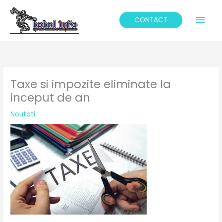
Skip
Mai
to
CONTACT
content
Men
Taxe si impozite eliminate la
inceput de an
Noutati