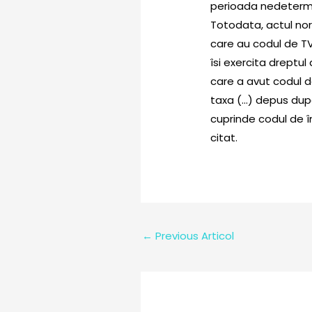
perioada nedeterm
Totodata, actul nor
care au codul de TV
îsi exercita dreptul
care a avut codul de
taxa (…) depus dupa
cuprinde codul de î
citat.
←
Previous Articol