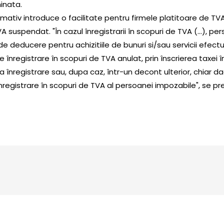
inata.
mativ introduce o facilitate pentru firmele platitoare de TVA
A suspendat. "În cazul înregistrarii în scopuri de TVA (…), p
 de deducere pentru achizitiile de bunuri si/sau servicii efect
 înregistrare în scopuri de TVA anulat, prin înscrierea taxei 
 înregistrare sau, dupa caz, într-un decont ulterior, chiar d
nregistrare în scopuri de TVA al persoanei impozabile", se pr