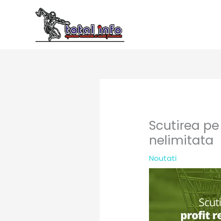
Skip
to
content
Scutirea pe
nelimitata
Noutati