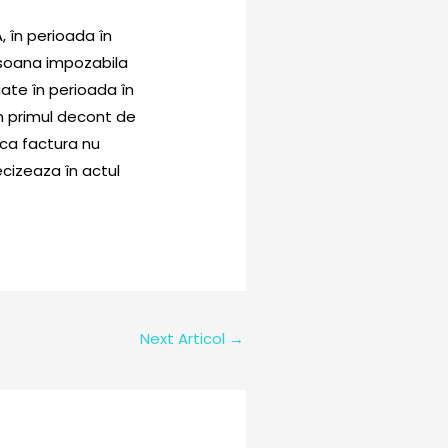
, în perioada în
ersoana impozabila
uate în perioada în
în primul decont de
aca factura nu
ecizeaza în actul
Next Articol
→