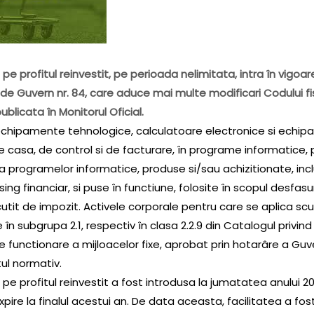
pe profitul reinvestit, pe perioada nelimitata, intra în vigoare 
 de Guvern nr. 84, care aduce mai multe modificari Codului fi
ublicata în Monitorul Oficial.
în echipamente tehnologice, calculatoare electronice si echip
e casa, de control si de facturare, în programe informatice,
 a programelor informatice, produse si/sau achizitionate, incl
ng financiar, si puse în functiune, folosite în scopul desfasura
tit de impozit. Activele corporale pentru care se aplica scu
în subgrupa 2.1, respectiv în clasa 2.2.9 din Catalogul privind 
 functionare a mijloacelor fixe, aprobat prin hotarâre a Guve
ul normativ.
 pe profitul reinvestit a fost introdusa la jumatatea anului 2
expire la finalul acestui an. De data aceasta, facilitatea a fo