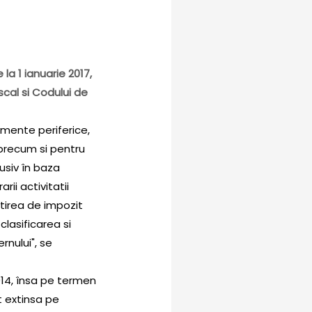
la 1 ianuarie 2017,
scal si Codului de
amente periferice,
 precum si pentru
usiv în baza
rii activitatii
tirea de impozit
clasificarea si
rnului", se
014, însa pe termen
st extinsa pe